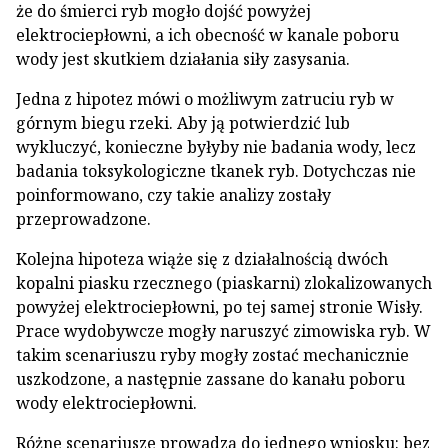
że do śmierci ryb mogło dojść powyżej
elektrociepłowni, a ich obecność w kanale poboru
wody jest skutkiem działania siły zasysania.
Jedna z hipotez mówi o możliwym zatruciu ryb w
górnym biegu rzeki. Aby ją potwierdzić lub
wykluczyć, konieczne byłyby nie badania wody, lecz
badania toksykologiczne tkanek ryb. Dotychczas nie
poinformowano, czy takie analizy zostały
przeprowadzone.
Kolejna hipoteza wiąże się z działalnością dwóch
kopalni piasku rzecznego (piaskarni) zlokalizowanych
powyżej elektrociepłowni, po tej samej stronie Wisły.
Prace wydobywcze mogły naruszyć zimowiska ryb. W
takim scenariuszu ryby mogły zostać mechanicznie
uszkodzone, a następnie zassane do kanału poboru
wody elektrociepłowni.
Różne scenariusze prowadzą do jednego wniosku: bez