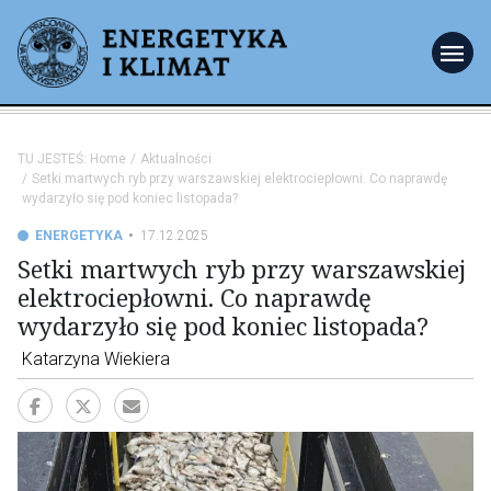
menu
TU JESTEŚ:
Home
Aktualności
Setki martwych ryb przy warszawskiej elektrociepłowni. Co naprawdę
wydarzyło się pod koniec listopada?
ENERGETYKA
17.12.2025
Setki martwych ryb przy warszawskiej
elektrociepłowni. Co naprawdę
wydarzyło się pod koniec listopada?
Katarzyna Wiekiera