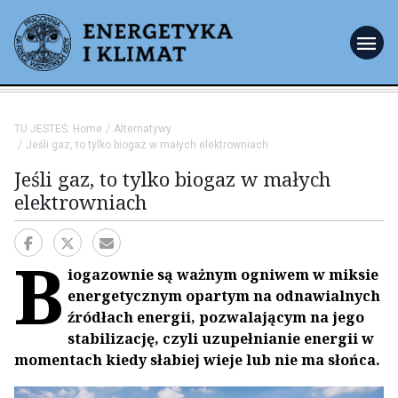
menu
TU JESTEŚ:
Home
Alternatywy
Jeśli gaz, to tylko biogaz w małych elektrowniach
Jeśli gaz, to tylko biogaz w małych
elektrowniach
B
iogazownie są ważnym ogniwem w miksie
energetycznym opartym na odnawialnych
źródłach energii, pozwalającym na jego
stabilizację, czyli uzupełnianie energii w
momentach kiedy słabiej wieje lub nie ma słońca.