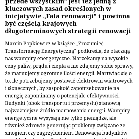
przede wszystkim” jest też jedną z
kluczowych zasad określonych w
inicjatywie „Fala renowacji” i powinna
być częścią krajowych
długoterminowych strategii renowacji
Marcin Popkiewicz w książce „Zrozumieć
Transformację Energetyczną" podkreśla, że otaczają
nas wampiry energetyczne. Narzekamy na wysokie
ceny paliw, prądu i ciepła a nie zdajemy sobie sprawy,
że marnujemy ogromne ilości energii. Martwiąc się o
to, ile potrzebujemy postawić elektrowni wiatrowych
i słonecznych, by zaspokoić zapotrzebowanie na
energię zapominamy o potencjale efektywności.
Budynki (obok transportu i przemysłu) stanowią
najważniejsze źródło marnowania energii. Wampiry
energetyczne wysysają nie tylko pieniądze, ale
również zdrowie generując problemy związane ze
smogiem czy zagrzybieniem. Renowacja budynków