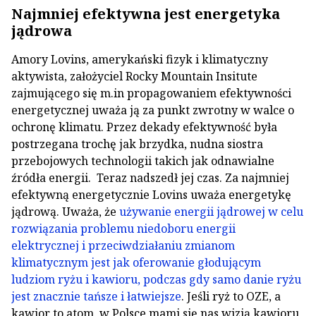
Najmniej efektywna jest energetyka
jądrowa
Amory Lovins, amerykański fizyk i klimatyczny
aktywista, założyciel Rocky Mountain Insitute
zajmującego się m.in propagowaniem efektywności
energetycznej uważa ją za punkt zwrotny w walce o
ochronę klimatu. Przez dekady efektywność była
postrzegana trochę jak brzydka, nudna siostra
przebojowych technologii takich jak odnawialne
źródła energii. Teraz nadszedł jej czas. Za najmniej
efektywną energetycznie Lovins uważa energetykę
jądrową. Uważa, że
używanie energii jądrowej w celu
rozwiązania problemu niedoboru energii
elektrycznej i przeciwdziałaniu zmianom
klimatycznym jest jak oferowanie głodującym
ludziom ryżu i kawioru, podczas gdy samo danie ryżu
jest znacznie tańsze i łatwiejsze
. Jeśli ryż to OZE, a
kawior to atom, w Polsce mami się nas wizją kawioru