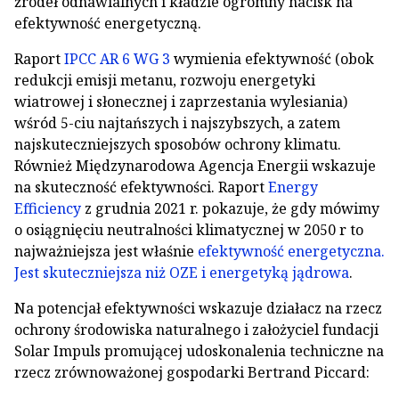
źródeł odnawialnych i kładzie ogromny nacisk na
efektywność energetyczną.
Raport
IPCC AR 6 WG 3
wymienia efektywność (obok
redukcji emisji metanu, rozwoju energetyki
wiatrowej i słonecznej i zaprzestania wylesiania)
wśród 5-ciu najtańszych i najszybszych, a zatem
najskuteczniejszych sposobów ochrony klimatu.
Również Międzynarodowa Agencja Energii wskazuje
na skuteczność efektywności. Raport
Energy
Efficiency
z grudnia 2021 r. pokazuje, że gdy mówimy
o osiągnięciu neutralności klimatycznej w 2050 r to
najważniejsza jest właśnie
efektywność energetyczna.
Jest skuteczniejsza niż OZE i energetyką jądrowa
.
Na potencjał efektywności wskazuje działacz na rzecz
ochrony środowiska naturalnego i założyciel fundacji
Solar Impuls promującej udoskonalenia techniczne na
rzecz zrównoważonej gospodarki Bertrand Piccard: