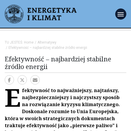
menu
TU JESTEŚ:
Home
Alternatywy
Efektywność – najbardziej stabilne źródło energii
Efektywność – najbardziej stabilne
źródło energii
E
fektywność to najważniejszy, najtańszy,
najbezpieczniejszy i najczystszy sposób
na rozwiązanie kryzysu klimatycznego.
Doskonale rozumie to Unia Europejska,
która w swoich strategicznych dokumentach
traktuje efektywność jako „pierwsze paliwo” i