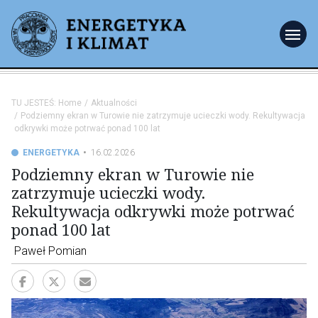
menu
TU JESTEŚ:
Home
Aktualności
Podziemny ekran w Turowie nie zatrzymuje ucieczki wody. Rekultywacja
odkrywki może potrwać ponad 100 lat
ENERGETYKA
16.02.2026
Podziemny ekran w Turowie nie
zatrzymuje ucieczki wody.
Rekultywacja odkrywki może potrwać
ponad 100 lat
Paweł Pomian