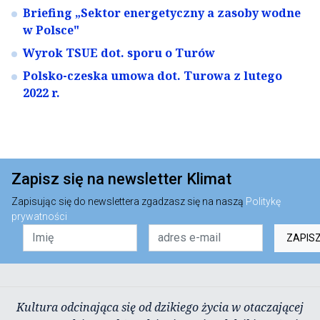
Briefing „Sektor energetyczny a zasoby wodne
w Polsce"
Wyrok TSUE dot. sporu o Turów
Polsko-czeska umowa dot. Turowa z lutego
2022 r.
Zapisz się na newsletter Klimat
Zapisując się do newslettera zgadzasz się na naszą
Politykę
prywatności
ZAPIS
Kultura odcinająca się od dzikiego życia w otaczającej