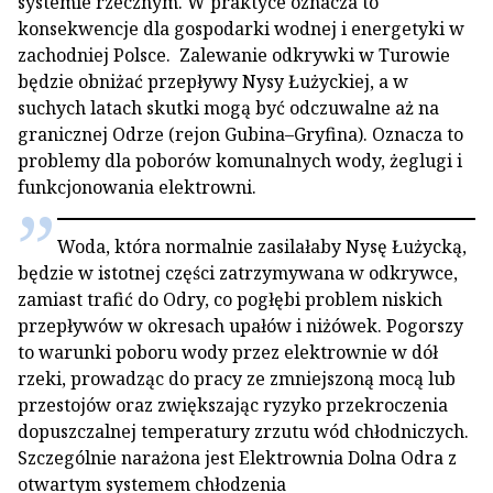
systemie rzecznym. W praktyce oznacza to
konsekwencje dla gospodarki wodnej i energetyki w
zachodniej Polsce. Zalewanie odkrywki w Turowie
będzie obniżać przepływy Nysy Łużyckiej, a w
suchych latach skutki mogą być odczuwalne aż na
granicznej Odrze (rejon Gubina–Gryfina). Oznacza to
problemy dla poborów komunalnych wody, żeglugi i
funkcjonowania elektrowni.
Woda, która normalnie zasilałaby Nysę Łużycką,
będzie w istotnej części zatrzymywana w odkrywce,
zamiast trafić do Odry, co pogłębi problem niskich
przepływów w okresach upałów i niżówek. Pogorszy
to warunki poboru wody przez elektrownie w dół
rzeki, prowadząc do pracy ze zmniejszoną mocą lub
przestojów oraz zwiększając ryzyko przekroczenia
dopuszczalnej temperatury zrzutu wód chłodniczych.
Szczególnie narażona jest Elektrownia Dolna Odra z
otwartym systemem chłodzenia