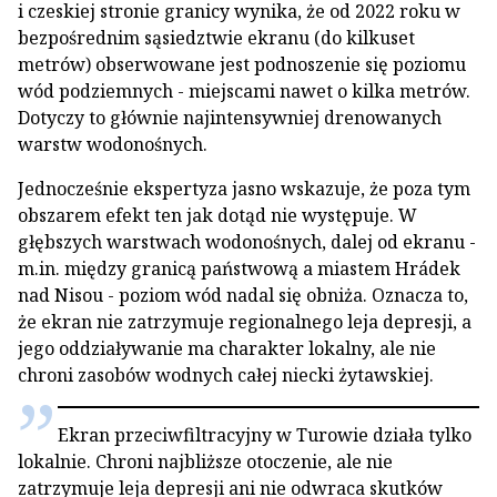
i czeskiej stronie granicy wynika, że od 2022 roku w
bezpośrednim sąsiedztwie ekranu (do kilkuset
metrów) obserwowane jest podnoszenie się poziomu
wód podziemnych - miejscami nawet o kilka metrów.
Dotyczy to głównie najintensywniej drenowanych
warstw wodonośnych.
Jednocześnie ekspertyza jasno wskazuje, że poza tym
obszarem efekt ten jak dotąd nie występuje. W
głębszych warstwach wodonośnych, dalej od ekranu -
m.in. między granicą państwową a miastem Hrádek
nad Nisou - poziom wód nadal się obniża. Oznacza to,
że ekran nie zatrzymuje regionalnego leja depresji, a
jego oddziaływanie ma charakter lokalny, ale nie
chroni zasobów wodnych całej niecki żytawskiej.
Ekran przeciwfiltracyjny w Turowie działa tylko
lokalnie. Chroni najbliższe otoczenie, ale nie
zatrzymuje leja depresji ani nie odwraca skutków