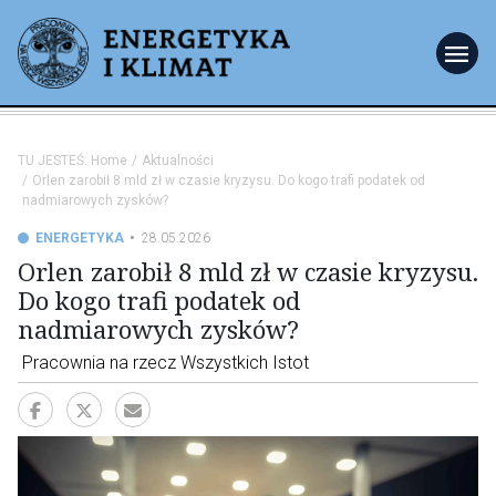
menu
TU JESTEŚ:
Home
Aktualności
Orlen zarobił 8 mld zł w czasie kryzysu. Do kogo trafi podatek od
nadmiarowych zysków?
ENERGETYKA
28.05.2026
Orlen zarobił 8 mld zł w czasie kryzysu.
Do kogo trafi podatek od
nadmiarowych zysków?
Pracownia na rzecz Wszystkich Istot