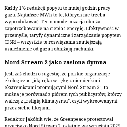
Każdy 1% redukcji popytu to mniej godzin pracy
gazu. Najtańsze MWh to te, których nie trzeba
wyprodukować. Termomodernizacja obniża
zapotrzebowanie na ciepło i energię. Efektywność w
przemyśle, taryfy dynamiczne i zarządzanie popytem
(DSR) – wszystkie te rozwiązania zmniejszają
uzależnienie od gazu i obniżają rachunki.
Nord Stream 2 jako zasłona dymna
Jeśli zaś chodzi o sugestię, że polskie organizacje
ekologiczne „idą ręka w rękę z niemieckimi
ekstremistami promującymi Nord Stream 2”, to
można je porównać z piórem tych publicystów, którzy
walczą z „religią klimatyzmu”, czyli wykreowanymi
przez siebie fikcjami.
Redaktor Jakóbik wie, że Greenpeace protestował
przeciwko Nord Stream 2, ostatnio we wrześniu 2025,