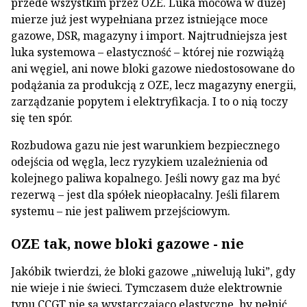
przede wszystkim przez OZE. Luka mocowa w dużej
mierze już jest wypełniana przez istniejące moce
gazowe, DSR, magazyny i import. Najtrudniejsza jest
luka systemowa – elastyczność – której nie rozwiążą
ani węgiel, ani nowe bloki gazowe niedostosowane do
podążania za produkcją z OZE, lecz magazyny energii,
zarządzanie popytem i elektryfikacja. I to o nią toczy
się ten spór.
Rozbudowa gazu nie jest warunkiem bezpiecznego
odejścia od węgla, lecz ryzykiem uzależnienia od
kolejnego paliwa kopalnego. Jeśli nowy gaz ma być
rezerwą – jest dla spółek nieopłacalny. Jeśli filarem
systemu – nie jest paliwem przejściowym.
OZE tak, nowe bloki gazowe - nie
Jakóbik twierdzi, że bloki gazowe „niwelują luki”, gdy
nie wieje i nie świeci. Tymczasem duże elektrownie
typu CCGT nie są wystarczająco elastyczne, by pełnić