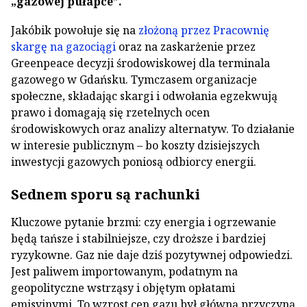
„gazowej pułapce”.
Jakóbik powołuje się na
złożoną przez Pracownię
skargę na gazociągi
oraz na zaskarżenie przez
Greenpeace decyzji środowiskowej dla terminala
gazowego w Gdańsku. Tymczasem organizacje
społeczne, składając skargi i odwołania egzekwują
prawo i domagają się rzetelnych ocen
środowiskowych oraz analizy alternatyw. To działanie
w interesie publicznym – bo koszty dzisiejszych
inwestycji gazowych poniosą odbiorcy energii.
Sednem sporu są rachunki
Kluczowe pytanie brzmi: czy energia i ogrzewanie
będą tańsze i stabilniejsze, czy droższe i bardziej
ryzykowne. Gaz nie daje dziś pozytywnej odpowiedzi.
Jest paliwem importowanym, podatnym na
geopolityczne wstrząsy i objętym opłatami
emisyjnymi. To wzrost cen gazu był główną przyczyną