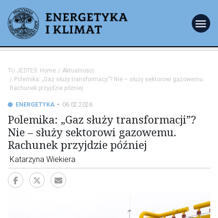
menu
TU JESTEŚ:
Home
Aktualności
Polemika: „Gaz służy transformacji”? Nie – służy sektorowi gazowemu.
Rachunek przyjdzie później
ENERGETYKA
06.02.2026
Polemika: „Gaz służy transformacji”?
Nie – służy sektorowi gazowemu.
Rachunek przyjdzie później
Katarzyna Wiekiera