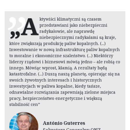
„A
ktywiści klimatyczni są czasem
przedstawiani jako niebezpieczni
radykałowie, ale naprawdę
niebezpiecznymi radykałami są kraje,
które zwiększają produkcję paliw kopalnych. (...)
Inwestowanie w nową infrastrukturę paliw kopalnych
to moralne i ekonomiczne szaleństwo. (...) Niektórzy
liderzy rządowi i biznesowi mówią jedno – ale robią co
innego. Mówiąc wprost, kłamią. A rezultaty będą
katastrofalne. (...) Duszą naszą planetę, opierając się na
swoich żywotnych interesach i historycznych
inwestycjach w paliwa kopalne, kiedy tańsze,
odnawialne rozwiązania zapewniają zielone miejsca
pracy, bezpieczeństwo energetyczne i większą
stabilność cen”
António Guterres
Sekretarz Generalny ONZ