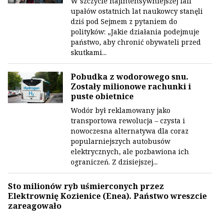
W szczycie najintensywniejszej fali
upałów ostatnich lat naukowcy stanęli
dziś pod Sejmem z pytaniem do
polityków: „Jakie działania podejmuje
państwo, aby chronić obywateli przed
skutkami...
Pobudka z wodorowego snu.
Zostały milionowe rachunki i
puste obietnice
Wodór był reklamowany jako
transportowa rewolucja – czysta i
nowoczesna alternatywa dla coraz
popularniejszych autobusów
elektrycznych, ale pozbawiona ich
ograniczeń. Z dzisiejszej...
Sto milionów ryb uśmierconych przez
Elektrownię Kozienice (Enea). Państwo wreszcie
zareagowało