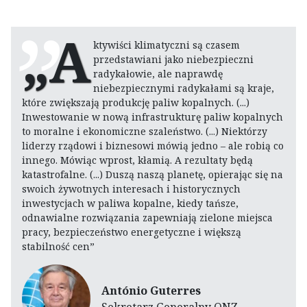
„A
ktywiści klimatyczni są czasem
przedstawiani jako niebezpieczni
radykałowie, ale naprawdę
niebezpiecznymi radykałami są kraje,
które zwiększają produkcję paliw kopalnych. (...)
Inwestowanie w nową infrastrukturę paliw kopalnych
to moralne i ekonomiczne szaleństwo. (...) Niektórzy
liderzy rządowi i biznesowi mówią jedno – ale robią co
innego. Mówiąc wprost, kłamią. A rezultaty będą
katastrofalne. (...) Duszą naszą planetę, opierając się na
swoich żywotnych interesach i historycznych
inwestycjach w paliwa kopalne, kiedy tańsze,
odnawialne rozwiązania zapewniają zielone miejsca
pracy, bezpieczeństwo energetyczne i większą
stabilność cen”
António Guterres
Sekretarz Generalny ONZ