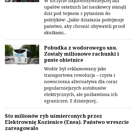
W szczycie najintensywniejszej fali
upałów ostatnich lat naukowcy stanęli
dziś pod Sejmem z pytaniem do
polityków: „Jakie działania podejmuje
państwo, aby chronić obywateli przed
skutkami...
Pobudka z wodorowego snu.
Zostały milionowe rachunki i
puste obietnice
Wodór był reklamowany jako
transportowa rewolucja – czysta i
nowoczesna alternatywa dla coraz
popularniejszych autobusów
elektrycznych, ale pozbawiona ich
ograniczeń. Z dzisiejszej...
Sto milionów ryb uśmierconych przez
Elektrownię Kozienice (Enea). Państwo wreszcie
zareagowało